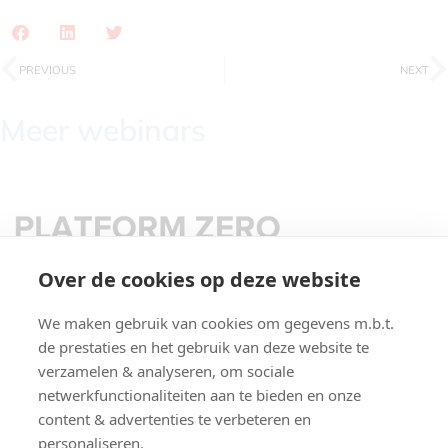
PREVIOUS
NEXT
Meer webinars
CONTACT US
Over de cookies op deze website
PLATFORM ZERO
BUILDING.BLOCKS B.V.
We maken gebruik van cookies om gegevens m.b.t.
PAREINPARK 27
de prestaties en het gebruik van deze website te
verzamelen & analyseren, om sociale
9120 BEVEREN
netwerkfunctionaliteiten aan te bieden en onze
+32 3 25 25 502
CONTACT
content & advertenties te verbeteren en
personaliseren.