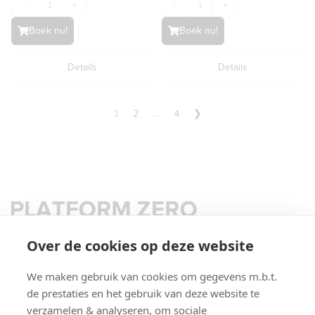
-
+
-
+
Boek nu!
Boek nu!
Details
Details
1
2
…
4
❯
CONTACT US
Over de cookies op deze website
PLATFORM ZERO
BUILDING.BLOCKS B.V.
We maken gebruik van cookies om gegevens m.b.t.
PAREINPARK 27
de prestaties en het gebruik van deze website te
verzamelen & analyseren, om sociale
9120 BEVEREN