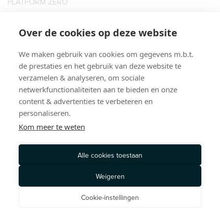
PLATFORM ZERO
BOOKIES HAIR SUPPLIES B.V.
KATSHOEK 23
Over de cookies op deze website
3032 AE ROTTERDAM
We maken gebruik van cookies om gegevens m.b.t.
T: 010 435 5152
de prestaties en het gebruik van deze website te
PRIVACY POLICY
TERMS OF SERVICE
verzamelen & analyseren, om sociale
© 2026, PLATFORM ZERO. ALL RIGHTS RESERVED
netwerkfunctionaliteiten aan te bieden en onze
content & advertenties te verbeteren en
personaliseren.
Kom meer te weten
Alle cookies toestaan
Weigeren
Cookie-instellingen