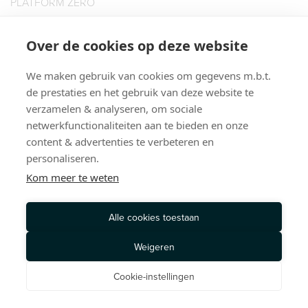
PLATFORM ZERO
BOOKIES HAIR SUPPLIES B.V.
KATSHOEK 23
Over de cookies op deze website
3032 AE ROTTERDAM
We maken gebruik van cookies om gegevens m.b.t.
T: 010 435 5152
de prestaties en het gebruik van deze website te
PRIVACY POLICY
TERMS OF SERVICE
verzamelen & analyseren, om sociale
© 2026, PLATFORM ZERO. ALL RIGHTS RESERVED
netwerkfunctionaliteiten aan te bieden en onze
content & advertenties te verbeteren en
personaliseren.
Kom meer te weten
Alle cookies toestaan
Weigeren
Cookie-instellingen