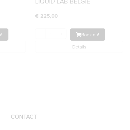
LIQUID LAB BELGIË
€
225,00
!
-
+
Boek nu!
Details
❯
CONTACT