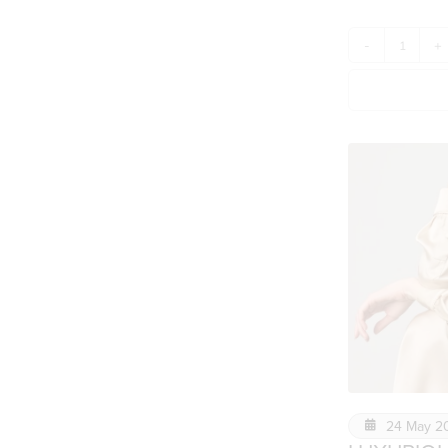
-
+
24 May 2