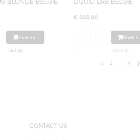
S BLONDE BELGIË
LIQUID LAB BELGIË
€
225,00
Boek nu!
-
+
Boek nu
Details
Details
1
2
…
4
CONTACT US