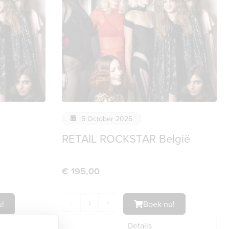
5 October 2026
RETAIL ROCKSTAR België
€
195,00
!
-
+
Boek nu!
Details