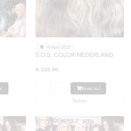
19 April 2027
S.O.S. COLOR NEDERLAND
€
225,00
!
-
+
Boek nu!
Details