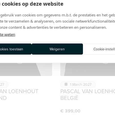
 cookies op deze website
ebruik van cookies om gegevens m.b.t. de prestaties en het geb
te te verzamelen & analyseren, om sociale netwerkfunctionaliteit
onze content & advertenties te verbeteren en personaliseren.
te weten
ookies toestaan
Weigeren
Cookie-instel
027
1 March 2027
VAN LOENHOUT
PASCAL VAN LOENH
ND
BELGIË
€
399,00