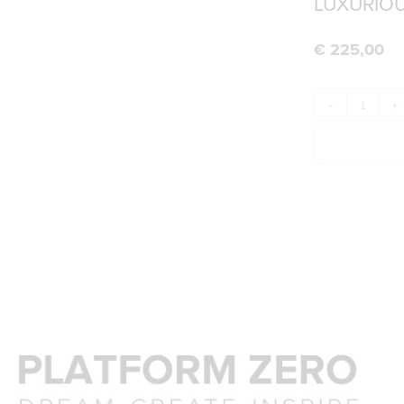
LUXURIOU
€
225,00
-
+