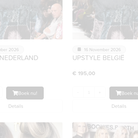
ber 2026
16 November 2026
 NEDERLAND
UPSTYLE BELGIË
€
195,00
Boek nu!
-
+
Boek nu
Details
Details