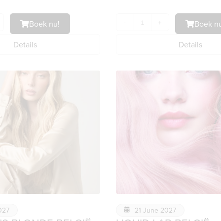
Boek nu!
-
+
Boek nu
Details
Details
027
21 June 2027