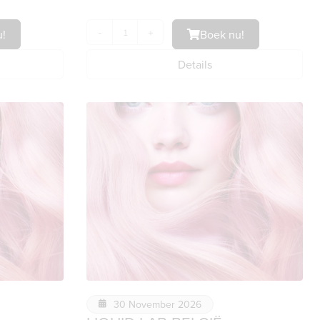
!
-
+
Boek nu!
Details
30 November 2026