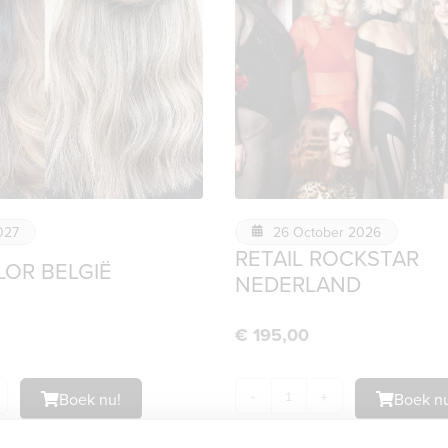
2027
26 October 2026
RETAIL ROCKSTAR
OLOR BELGIË
NEDERLAND
€
195,00
Boek nu!
-
+
Boek nu
Details
Details