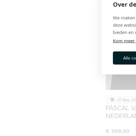
Over de
We maken g
deze websi
bieden en 
Kom meer 
Alle c
31 May 2
PASCAL 
NEDERLA
€
399,00