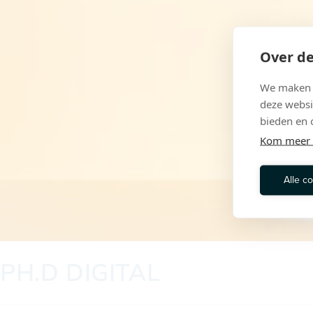
Over de
We maken g
deze websi
bieden en 
Kom meer 
Alle c
PH.D DIGITAL