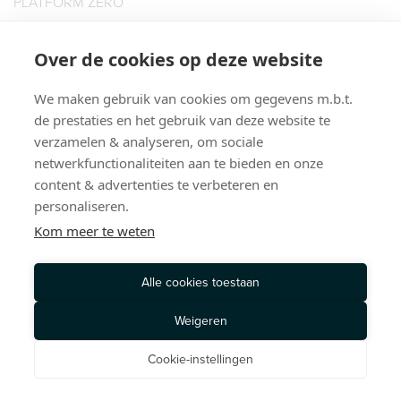
PLATFORM ZERO
BOOKIES HAIR SUPPLIES B.V.
KATSHOEK 23
Over de cookies op deze website
3032 AE ROTTERDAM
We maken gebruik van cookies om gegevens m.b.t.
T: 010 435 5152
PRIVACY POLICY
TERMS OF SERVICE
de prestaties en het gebruik van deze website te
verzamelen & analyseren, om sociale
© 2026, PLATFORM ZERO. ALL RIGHTS RESERVED
netwerkfunctionaliteiten aan te bieden en onze
content & advertenties te verbeteren en
personaliseren.
Kom meer te weten
Alle cookies toestaan
Weigeren
Cookie-instellingen