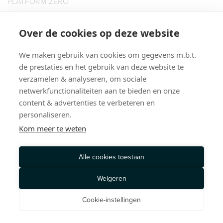
PLATFORM ZERO
BOOKIES HAIR SUPPLIES B.V.
KATSHOEK 23
Over de cookies op deze website
3032 AE ROTTERDAM
We maken gebruik van cookies om gegevens m.b.t.
T: 010 435 5152
PRIVACY POLICY
TERMS OF SERVICE
de prestaties en het gebruik van deze website te
verzamelen & analyseren, om sociale
© 2026, PLATFORM ZERO. ALL RIGHTS RESERVED
netwerkfunctionaliteiten aan te bieden en onze
content & advertenties te verbeteren en
personaliseren.
Kom meer te weten
Alle cookies toestaan
Weigeren
Cookie-instellingen