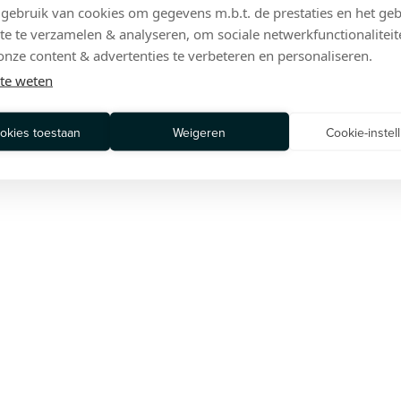
+32 3 25 25 502
ebruik van cookies om gegevens m.b.t. de prestaties en het geb
© 2026, PLATFORM ZERO. ALL RIGHTS RES
te te verzamelen & analyseren, om sociale netwerkfunctionaliteit
onze content & advertenties te verbeteren en personaliseren.
te weten
ookies toestaan
Weigeren
Cookie-instel