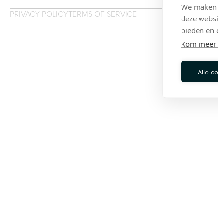
We maken g
PRIVACY POLICY
TERMS OF SERVICE
deze websi
bieden en 
Kom meer 
Alle c