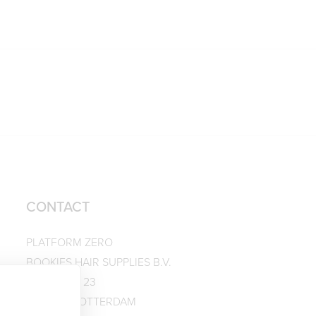
CONTACT
PLATFORM ZERO
BOOKIES HAIR SUPPLIES B.V.
KATSHOEK 23
3032 AE ROTTERDAM